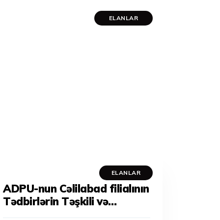
ELANLAR
ELANLAR
ADPU-nun Cəlilabad filialının
Tədbirlərin Təşkili və
Tələbələrlə İş Şöbəsinin və