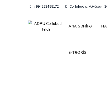
Skip
+994252455172
Cəlilabad ş, M.Hüseyn 2
to
content
ANA SƏHİFƏ
HA
VAKANSIYA!
E-TƏDRİS