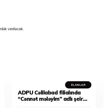
nlük veriləcək.
ELANLAR
ADPU Cəlilabad filialında
“Cənnət mələyim” adlı şeir
müsabiqəsi keçiriləcəkdir.