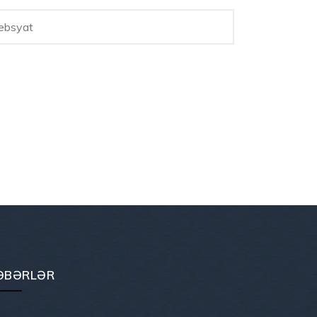
ƏBƏRLƏR