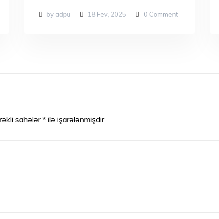
by adpu
18 Fev, 2025
0
Comment
rəkli sahələr
*
ilə işarələnmişdir