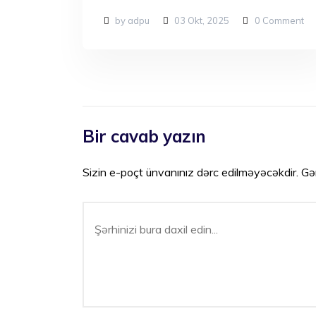
by adpu
03 Okt, 2025
0
Comment
Bir cavab yazın
Sizin e-poçt ünvanınız dərc edilməyəcəkdir.
Gə