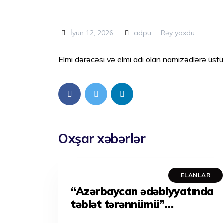
İyun 12, 2026
adpu
Rəy yoxdu
Elmi dərəcəsi və elmi adı olan namizədlərə üstü
Oxşar xəbərlər
ELANLAR
“Azərbaycan ədəbiyyatında
təbiət tərənnümü”
Respublika Elmi Konfransı