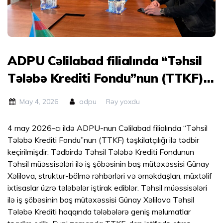
ADPU Cəlilabad filialında “Təhsil
Tələbə Krediti Fondu”nun (TTKF)
təşkilatçılığı ilə tədbir keçirilmişdir.
May 4, 2026
adpu
Rəy yoxdu
4 may 2026-cı ildə ADPU-nun Cəlilabad filialında “Təhsil
Tələbə Krediti Fondu”nun (TTKF) təşkilatçılığı ilə tədbir
keçirilmişdir. Tədbirdə Təhsil Tələbə Krediti Fondunun
Təhsil müəssisələri ilə iş şöbəsinin baş mütəxəssisi Günay
Xəlilova, struktur-bölmə rəhbərləri və əməkdaşları, müxtəlif
ixtisaslar üzrə tələbələr iştirak ediblər. Təhsil müəssisələri
ilə iş şöbəsinin baş mütəxəssisi Günay Xəlilova Təhsil
Tələbə Krediti haqqında tələbələrə geniş məlumatlar