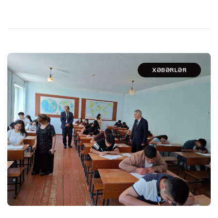
XƏBƏRLƏR