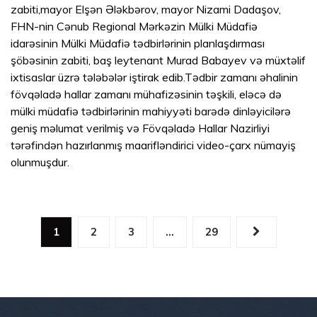
zabiti,mayor Elşən Ələkbərov, mayor Nizami Dadaşov,
FHN-nin Cənub Regional Mərkəzin Mülki Müdafiə
idarəsinin Mülki Müdafiə tədbirlərinin planlaşdırması
şöbəsinin zabiti, baş leytenant Murad Babayev və müxtəlif
ixtisaslar üzrə tələbələr iştirak edib.Tədbir zamanı əhalinin
fövqəladə hallar zamanı mühafizəsinin təşkili, eləcə də
mülki müdafiə tədbirlərinin mahiyyəti barədə dinləyicilərə
geniş məlumat verilmiş və Fövqəladə Hallar Nazirliyi
tərəfindən hazırlanmış maarifləndirici video-çarx nümayiş
olunmuşdur.
1
2
3
…
29