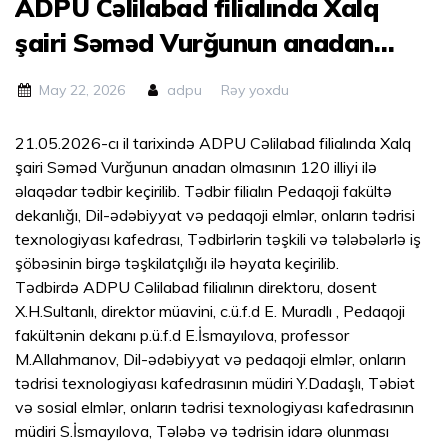
ADPU Cəlilabad filialında Xalq
şairi Səməd Vurğunun anadan
olmasının 120 illiyi ilə əlaqədar
May 22, 2026
adpu
Rəy yoxdu
tədbir keçirilib.
21.05.2026-cı il tarixində ADPU Cəlilabad filialında Xalq
şairi Səməd Vurğunun anadan olmasının 120 illiyi ilə
əlaqədar tədbir keçirilib. Tədbir filialın Pedaqoji fakültə
dekanlığı, Dil-ədəbiyyat və pedaqoji elmlər, onların tədrisi
texnologiyası kafedrası, Tədbirlərin təşkili və tələbələrlə iş
şöbəsinin birgə təşkilatçılığı ilə həyata keçirilib.
Tədbirdə ADPU Cəlilabad filialının direktoru, dosent
X.H.Sultanlı, direktor müavini, c.ü.f.d E. Muradlı , Pedaqoji
fakültənin dekanı p.ü.f.d E.İsmayılova, professor
M.Allahmanov, Dil-ədəbiyyat və pedaqoji elmlər, onların
tədrisi texnologiyası kafedrasının müdiri Y.Dadaşlı, Təbiət
və sosial elmlər, onların tədrisi texnologiyası kafedrasının
müdiri S.İsmayılova, Tələbə və tədrisin idarə olunması