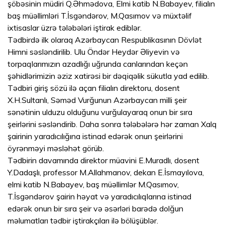
şöbəsinin müdiri Q.Əhmədova, Elmi katib N.Babayev, filialın
baş müəllimləri T.İsgəndərov, M.Qasımov və müxtəlif
ixtisaslar üzrə tələbələri iştirak ediblər.
Tədbirdə ilk olaraq Azərbaycan Respublikasının Dövlət
Himni səsləndirilib. Ulu Öndər Heydər Əliyevin və
torpaqlarımızın azadlığı uğrunda canlarından keçən
şəhidlərimizin əziz xatirəsi bir dəqiqəlik sükutla yad edilib.
Tədbiri giriş sözü ilə açan filialın direktoru, dosent
X.H.Sultanlı, Səməd Vurğunun Azərbaycan milli şeir
sənətinin ulduzu olduğunu vurğulayaraq onun bir sıra
şeirlərini səsləndirib. Daha sonra tələbələrə hər zaman Xalq
şairinin yaradıcılığına istinad edərək onun şeirlərini
öyrənməyi məsləhət görüb.
Tədbirin davamında direktor müavini E.Muradlı, dosent
Y.Dadaşlı, professor M.Allahmanov, dekan E.İsmayılova,
elmi katib N.Babayev, baş müəllimlər M.Qasımov,
T.İsgəndərov şairin həyat və yaradıcılıqlarına istinad
edərək onun bir sıra şeir və əsərləri barədə dolğun
məlumatları tədbir iştirakçıları ilə bölüşüblər.