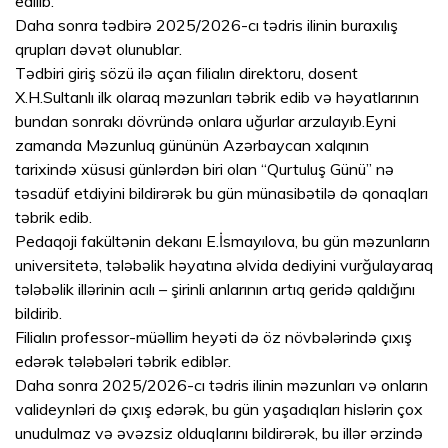
edilib.
Daha sonra tədbirə 2025/2026-cı tədris ilinin buraxılış
qrupları dəvət olunublar.
Tədbiri giriş sözü ilə açan filialın direktoru, dosent
X.H.Sultanlı ilk olaraq məzunları təbrik edib və həyatlarının
bundan sonrakı dövründə onlara uğurlar arzulayıb.Eyni
zamanda Məzunluq gününün Azərbaycan xalqının
tarixində xüsusi günlərdən biri olan “Qurtuluş Günü” nə
təsadüf etdiyini bildirərək bu gün münasibətilə də qonaqları
təbrik edib.
Pedaqoji fakültənin dekanı E.İsmayılova, bu gün məzunların
universitetə, tələbəlik həyatına əlvida dediyini vurğulayaraq
tələbəlik illərinin acılı – şirinli anlarının artıq geridə qaldığını
bildirib.
Filialın professor-müəllim heyəti də öz növbələrində çıxış
edərək tələbələri təbrik ediblər.
Daha sonra 2025/2026-cı tədris ilinin məzunları və onların
valideynləri də çıxış edərək, bu gün yaşadıqları hislərin çox
unudulmaz və əvəzsiz olduqlarını bildirərək, bu illər ərzində