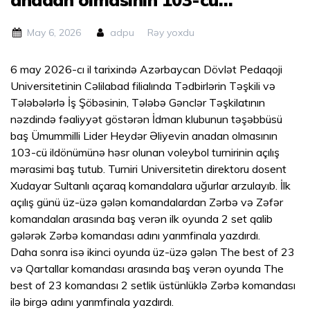
ildönümünə həsr olunan voleybol
May 6, 2026
adpu
Rəy yoxdu
turnirinin açılış mərasimi baş
tutub.
6 may 2026-cı il tarixində Azərbaycan Dövlət Pedaqoji
Universitetinin Cəlilabad filialında Tədbirlərin Təşkili və
Tələbələrlə İş Şöbəsinin, Tələbə Gənclər Təşkilatının
nəzdində fəaliyyət göstərən İdman klubunun təşəbbüsü
baş Ümummilli Lider Heydər Əliyevin anadan olmasının
103-cü ildönümünə həsr olunan voleybol turnirinin açılış
mərasimi baş tutub. Turniri Universitetin direktoru dosent
Xudayar Sultanlı açaraq komandalara uğurlar arzulayıb. İlk
açılış günü üz-üzə gələn komandalardan Zərbə və Zəfər
komandaları arasında baş verən ilk oyunda 2 set qalib
gələrək Zərbə komandası adını yarımfinala yazdırdı.
Daha sonra isə ikinci oyunda üz-üzə gələn The best of 23
və Qartallar komandası arasında baş verən oyunda The
best of 23 komandası 2 setlik üstünlüklə Zərbə komandası
ilə birgə adını yarımfinala yazdırdı.