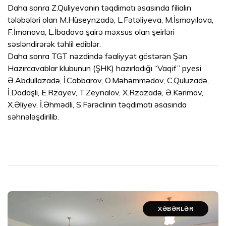
Daha sonra Z.Quliyevanın təqdimatı əsasında filialın
tələbələri olan M.Hüseynzadə, L.Fətəliyeva, M.İsmayılova,
F.İmanova, L.İbadova şairə məxsus olan şeirləri
səsləndirərək təhlil ediblər.
Daha sonra TGT nəzdində fəaliyyət göstərən Şən
Hazırcavablar klubunun (ŞHK) hazırladığı “Vaqif” pyesi
Ə.Abdullazadə, İ.Cabbarov, O.Məhəmmədov, C.Quluzadə,
İ.Dadaşlı, E.Rzayev, T.Zeynalov, X.Rzazadə, Ə.Kərimov,
X.Əliyev, İ.Əhmədli, S.Fərəclinin təqdimatı əsasında
səhnələşdirilib.
XƏBƏRLƏR