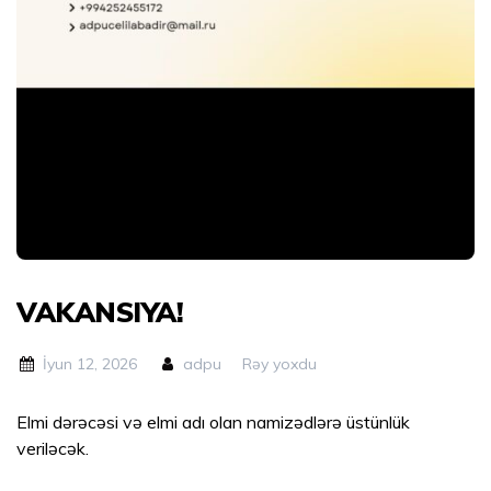
VAKANSIYA!
İyun 12, 2026
adpu
Rəy yoxdu
Elmi dərəcəsi və elmi adı olan namizədlərə üstünlük
veriləcək.