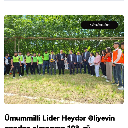
XƏBƏRLƏR
Ümummilli Lider Heydər Əliyevin
anadan olmasının 103-cü