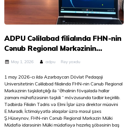
ADPU Cəlilabad filialında FHN-nin
Cənub Regional Mərkəzinin
təşkilatçılığı ilə “Əhalinin
May 1, 2026
adpu
Rəy yoxdu
fövqəladə hallar zamanı
mühafizəsinin təşkili “ mövzusunda
1 may 2026-cı ildə Azərbaycan Dövlət Pedaqoji
Universitetinin Cəlilabad filialında FHN-nin Cənub Regional
tədbir keçirilib.
Mərkəzinin təşkilatçılığı ilə “Əhalinin fövqəladə hallar
zamanı mühafizəsinin təşkili “ mövzusunda tədbir keçirilib.
Tədbirdə Filialın Tədris və Elmi İşlər üzrə direktor müavini
E.Muradlı, İctimaiyyətlə əlaqələr üzrə məsul şəxs
Ş.Hüseynov, FHN-nin Cənub Regional Mərkəzin Mülki
Müdafiə idarəsinin Mülki müdafiəyə hazırlıq şöbəsinin baş