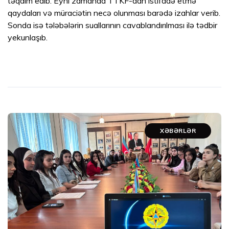
təqdim edib. Eyni zamanda TTKF-dan istifadə etmə
qaydaları və müraciətin necə olunması barədə izahlar verib.
Sonda isə tələbələrin suallarının cavablandırılması ilə tədbir
yekunlaşıb.
XƏBƏRLƏR