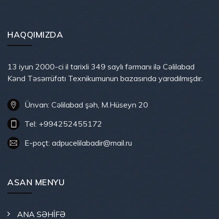
HAQQIMIZDA
13 iyun 2000-ci il tarixli 349 saylı fərmanı ilə Cəlilabad
Kənd Təsərrüfatı Texnikumunun bazasında yaradılmışdır.
Ünvan: Cəlilabad şəh, M.Hüseyn 20
Tel: +994252455172
E-poçt: adpucelilabadir@mail.ru
ASAN MENYU
ANA SƏHİFƏ