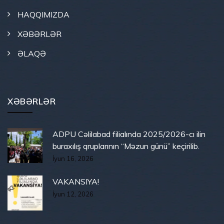
HAQQIMIZDA
XƏBƏRLƏR
ƏLAQƏ
XƏBƏRLƏR
ADPU Cəlilabad filialında 2025/2026-cı ilin
buraxılış qruplarının “Məzun günü” keçirilib.
İyun 16, 2026
VAKANSIYA!
İyun 12, 2026