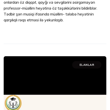
onlardan öz diqqət, qayğı və sevgilərini əsirgəməyən
professor-müəllim heyətinə öz təşəkkürlərini bildiriblər.
Tədbir şən musiqi ifasında müəllim- tələbə heyətinin
qarşılıqlı rəqs etməsi ilə yekunlaşıb.
ELANLAR