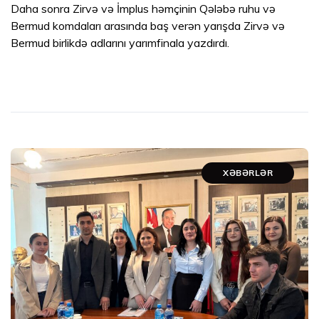
Daha sonra Zirvə və İmplus həmçinin Qələbə ruhu və
Bermud komdaları arasında baş verən yarışda Zirvə və
Bermud birlikdə adlarını yarımfinala yazdırdı.
XƏBƏRLƏR