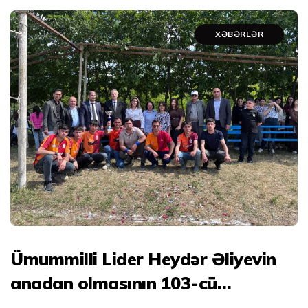
XƏBƏRLƏR
Ümummilli Lider Heydər Əliyevin
anadan olmasının 103-cü
ildönümünə həsr olunan voleybol