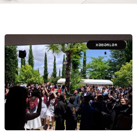
XƏBƏRLƏR