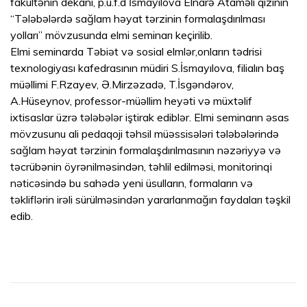
fakültənin dekanı, p.ü.f.d İsmayılova Elnarə Ataməli qızının
“Tələbələrdə sağlam həyat tərzinin formalaşdırılması
yolları” mövzusunda elmi seminarı keçirilib.
Elmi seminarda Təbiət və sosial elmlər,onların tədrisi
texnologiyası kafedrasının müdiri S.İsmayılova, filialın baş
müəllimi F.Rzayev, Ə.Mirzəzadə, T.İsgəndərov,
A.Hüseynov, professor-müəllim heyəti və müxtəlif
ixtisaslar üzrə tələbələr iştirak ediblər. Elmi seminarın əsas
mövzusunu ali pedaqoji təhsil müəssisələri tələbələrində
sağlam həyat tərzinin formalaşdırılmasının nəzəriyyə və
təcrübənin öyrənilməsindən, təhlil edilməsi, monitorinqi
nəticəsində bu sahədə yeni üsulların, formaların və
təkliflərin irəli sürülməsindən yararlanmağın faydaları təşkil
edib.