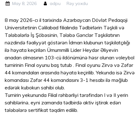
May 8, 2026
adpu
Rəy yoxdu
turnirinin Final oyunu baş tutub .
8 may 2026-cı il tarixində Azərbaycan Dövlət Pedaqoji
Universitetinin Cəlilabad filialında Tədbirlərin Təşkili və
Tələbələrlə İş Şöbəsinin, Tələbə Gənclər Təşkilatının
nəzdində fəaliyyət göstərən İdman klubunun təşkilatçılığı
ilə həyata keçirilən Ümummilli Lider Heydər Əliyevin
anadan olmasının 103-cü ildönümünə həsr olunan voleybol
turnirinin Final oyunu baş tutub . Final oyunu Zirvə və Zəfər
44 komandaları arasında həyata keçirilib. Yekunda isə Zirvə
komandası Zəfər 44 komandasını 3-1 hesabı ilə məğlub
edərək kubokun sahibi olub.
Turnirin yekununda Filial rəhbərliyi tərəfindən I və II yerin
sahiblərinə, eyni zamanda tədbirdə aktiv iştirak edən
tələbələrə sertifikat təqdim edilib.