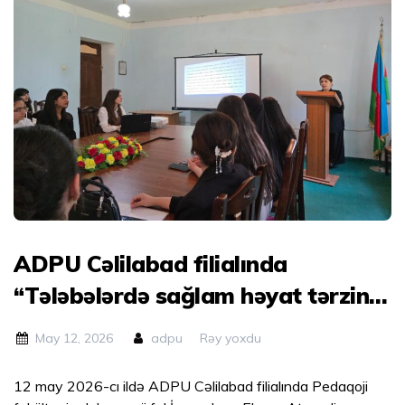
ADPU Cəlilabad filialında
“Tələbələrdə sağlam həyat tərzinin
formalaşdırılması yolları”
May 12, 2026
adpu
Rəy yoxdu
mövzusunda elmi seminar keçirilib.
12 may 2026-cı ildə ADPU Cəlilabad filialında Pedaqoji