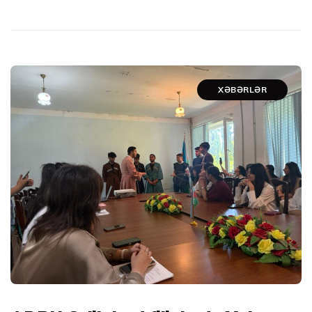
XƏBƏRLƏR