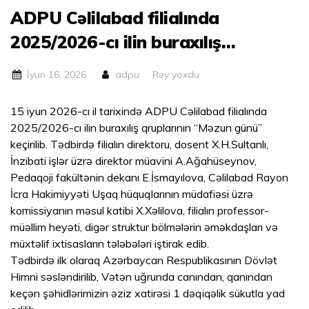
ADPU Cəlilabad filialında
2025/2026-cı ilin buraxılış
qruplarının “Məzun günü” keçirilib.
İyun 16, 2026
adpu
Rəy yoxdu
15 iyun 2026-cı il tarixində ADPU Cəlilabad filialında
2025/2026-cı ilin buraxılış qruplarının “Məzun günü”
keçirilib. Tədbirdə filialın direktoru, dosent X.H.Sultanlı,
İnzibati işlər üzrə direktor müavini A.Ağahüseynov,
Pedaqoji fakültənin dekanı E.İsmayılova, Cəlilabad Rayon
İcra Hakimiyyəti Uşaq hüquqlarının müdafiəsi üzrə
komissiyanın məsul katibi X.Xəlilova, filialın professor-
müəllim heyəti, digər struktur bölmələrin əməkdaşları və
müxtəlif ixtisasların tələbələri iştirak edib.
Tədbirdə ilk olaraq Azərbaycan Respublikasının Dövlət
Himni səsləndirilib, Vətən uğrunda canından, qanından
keçən şəhidlərimizin əziz xatirəsi 1 dəqiqəlik sükutla yad