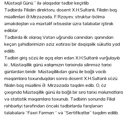
Müstəqil Günü ” ilə əlaqədar tədbir keçirilib
Tədbirdə Filialın direktoru, dosent X.H.Sultanlı, Filialın baş
müəllimləri Ə.Mirzəzadə, F.Rzayev, struktur-bölmə
əməkdașları və müxtəlif ixtisaslar üzrə tələbələr iştirak
ediblər .
Tədbirdə ilk olaraq Vətən uğrunda canından, qanından
keçən şəhidlərimizin əziz xatirəsi bir dəqiqəlik sükutla yad
edilib.
Tədbiri giriş sözü ile açıq elan edən X.H.Sultanlı vurğulayıb
ki , Müstəqillik günü xalqımızın tarixində silinməz tarixi
günlərdən biridir. Müstəqillikdən günü ile bağlı vacib
məqamlara toxunduqdan sonra dosent X.H.Sultanlı sözü
filialın baş müəllimi Ə. Mirzəzadə təqdim edib. O, öz
çıxışında Müstəqillik günü ilə bağlı bir sıra tarixi məlumatlara
və statistik məqamlara toxunub. Tədbirin sonunda Filial
rəhbərliyi tərəfindən öncəki tədbirlərdə fərqlənən
tələbələrə “Fəxri Fərman “ və “Sertifikatlar” təqdim edilib.