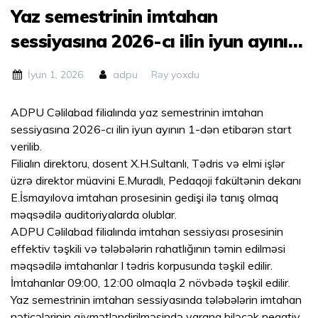
Yaz semestrinin imtahan
sessiyasına 2026-cı ilin iyun ayının
1-dən etibarən start verilib.
İyun 1, 2026
adpu
Rəy yoxdu
ADPU Cəlilabad filialında yaz semestrinin imtahan
sessiyasına 2026-cı ilin iyun ayının 1-dən etibarən start
verilib.
Filialın direktoru, dosent X.H.Sultanlı, Tədris və elmi işlər
üzrə direktor müavini E.Muradlı, Pedaqoji fakültənin dekanı
E.İsmayılova imtahan prosesinin gedişi ilə tanış olmaq
məqsədilə auditoriyalarda olublar.
ADPU Cəlilabad filialında imtahan sessiyası prosesinin
effektiv təşkili və tələbələrin rahatlığının təmin edilməsi
məqsədilə imtahanlar I tədris korpusunda təşkil edilir.
İmtahanlar 09:00, 12:00 olmaqla 2 növbədə təşkil edilir.
Yaz semestrinin imtahan sessiyasında tələbələrin imtahan
nəticələrinin qiymətləndirilməsində yarana biləcək neqativ