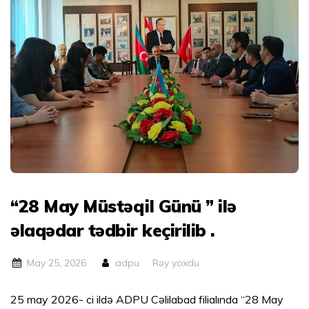
“28 May Müstəqil Günü ” ilə
əlaqədar tədbir keçirilib .
May 25, 2026
adpu
Rəy yoxdu
25 may 2026- ci ildə ADPU Cəlilabad filialında “28 May