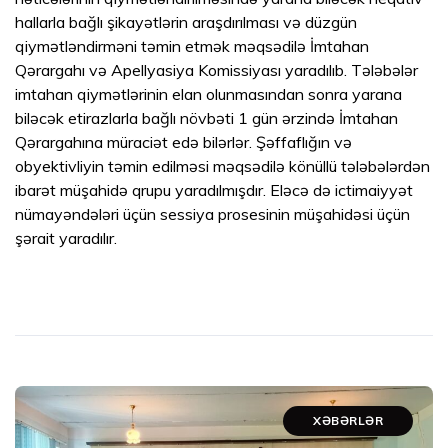
hallarla bağlı şikayətlərin araşdırılması və düzgün
qiymətləndirməni təmin etmək məqsədilə İmtahan
Qərargahı və Apellyasiya Komissiyası yaradılıb. Tələbələr
imtahan qiymətlərinin elan olunmasından sonra yarana
biləcək etirazlarla bağlı növbəti 1 gün ərzində İmtahan
Qərargahına müraciət edə bilərlər. Şəffaflığın və
obyektivliyin təmin edilməsi məqsədilə könüllü tələbələrdən
ibarət müşahidə qrupu yaradılmışdır. Eləcə də ictimaiyyət
nümayəndələri üçün sessiya prosesinin müşahidəsi üçün
şərait yaradılır.
XƏBƏRLƏR