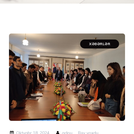
XƏBƏRLƏR
Oktyabr 18, 2024
adpu
Rəy yoxdu