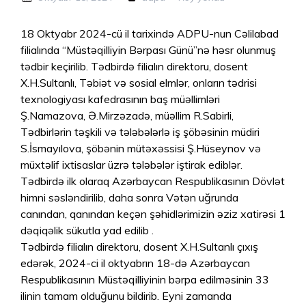
18 Oktyabr 2024-cü il tarixində ADPU-nun Cəlilabad
filialında “Müstəqilliyin Bərpası Günü”nə həsr olunmuş
tədbir keçirilib. Tədbirdə filialın direktoru, dosent
X.H.Sultanlı, Təbiət və sosial elmlər, onların tədrisi
texnologiyası kafedrasının baş müəllimləri
Ş.Namazova, Ə.Mirzəzadə, müəllim R.Sabirli,
Tədbirlərin təşkili və tələbələrlə iş şöbəsinin müdiri
S.İsmayılova, şöbənin mütəxəssisi Ş.Hüseynov və
müxtəlif ixtisaslar üzrə tələbələr iştirak ediblər.
Tədbirdə ilk olaraq Azərbaycan Respublikasının Dövlət
himni səsləndirilib, daha sonra Vətən uğrunda
canından, qanından keçən şəhidlərimizin əziz xatirəsi 1
dəqiqəlik sükutla yad edilib .
Tədbirdə filialın direktoru, dosent X.H.Sultanlı çıxış
edərək, 2024-ci il oktyabrın 18-də Azərbaycan
Respublikasının Müstəqilliyinin bərpa edilməsinin 33
ilinin tamam olduğunu bildirib. Eyni zamanda