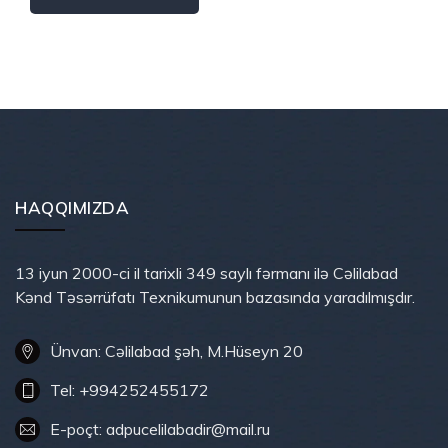
HAQQIMIZDA
13 iyun 2000-ci il tarixli 349 saylı fərmanı ilə Cəlilabad
Kənd Təsərrüfatı Texnikumunun bazasında yaradılmışdır.
Ünvan: Cəlilabad şəh, M.Hüseyn 20
Tel: +994252455172
E-poçt: adpucelilabadir@mail.ru