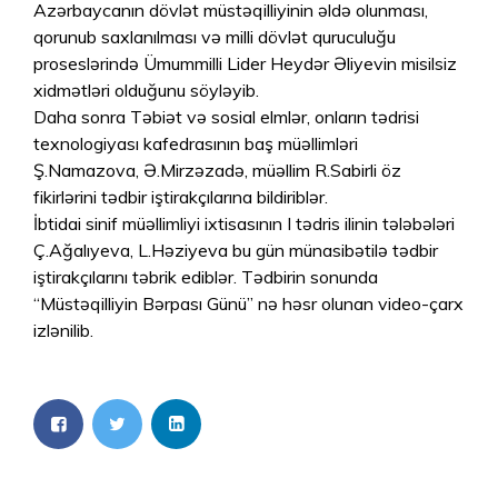
Azərbaycanın dövlət müstəqilliyinin əldə olunması,
qorunub saxlanılması və milli dövlət quruculuğu
proseslərində Ümummilli Lider Heydər Əliyevin misilsiz
xidmətləri olduğunu söyləyib.
Daha sonra Təbiət və sosial elmlər, onların tədrisi
texnologiyası kafedrasının baş müəllimləri
Ş.Namazova, Ə.Mirzəzadə, müəllim R.Sabirli öz
fikirlərini tədbir iştirakçılarına bildiriblər.
İbtidai sinif müəllimliyi ixtisasının I tədris ilinin tələbələri
Ç.Ağalıyeva, L.Həziyeva bu gün münasibətilə tədbir
iştirakçılarını təbrik ediblər. Tədbirin sonunda
“Müstəqilliyin Bərpası Günü” nə həsr olunan video-çarx
izlənilib.