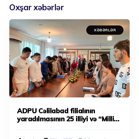
Oxşar xəbərlər
XƏBƏRLƏR
ADPU Cəlilabad filialının
yaradılmasının 25 illiyi və “Milli
Qurtuluş günü” ilə əlaqədar
tədbir keçirilib.