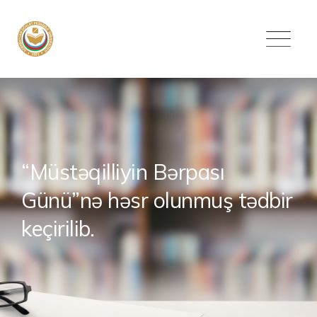
Skip
to
content
“Müstəqilliyin Bərpası
Günü”nə həsr olunmuş tədbir
keçirilib.