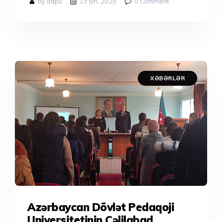
by adpu
13 İyn, 2025
0
Comment
XƏBƏRLƏR
Azərbaycan Dövlət Pedaqoji
Universitetinin Cəlilabad