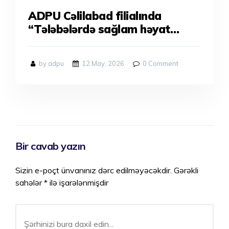
ADPU Cəlilabad filialında
“Tələbələrdə sağlam həyat
tərzinin formalaşdırılması
yolları” mövzusunda elmi
by adpu
12 May, 2026
0
Comment
seminar keçirilib.
Bir cavab yazın
Sizin e-poçt ünvanınız dərc edilməyəcəkdir.
Gərəkli
sahələr
*
ilə işarələnmişdir