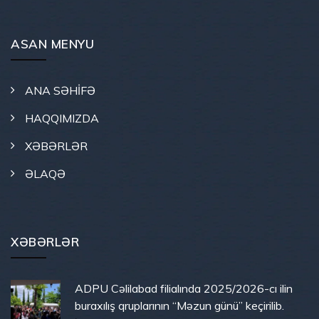
ASAN MENYU
ANA SƏHİFƏ
HAQQIMIZDA
XƏBƏRLƏR
ƏLAQƏ
XƏBƏRLƏR
ADPU Cəlilabad filialında 2025/2026-cı ilin
buraxılış qruplarının “Məzun günü” keçirilib.