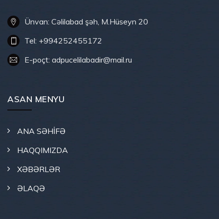
Ünvan: Cəlilabad şəh, M.Hüseyn 20
Tel: +994252455172
E-poçt: adpucelilabadir@mail.ru
ASAN MENYU
ANA SƏHİFƏ
HAQQIMIZDA
XƏBƏRLƏR
ƏLAQƏ