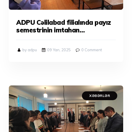
ADPU Cəlilabad filialında payız
semestrinin imtahan
sessiyasına 2024-cü ilin dekabr
ayının 29-dan etibarən start
by adpu
09 Yan, 2025
0
Comment
verilib.
XƏBƏRLƏR