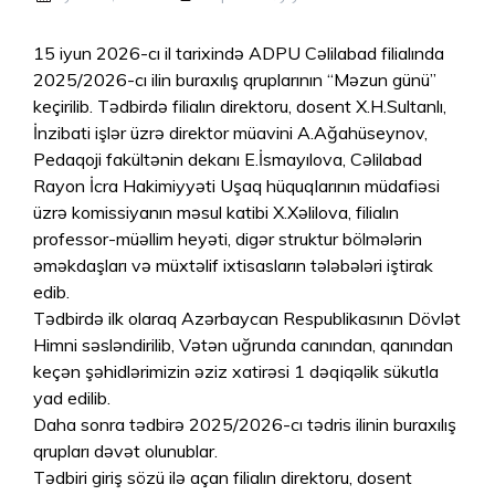
15 iyun 2026-cı il tarixində ADPU Cəlilabad filialında
2025/2026-cı ilin buraxılış qruplarının “Məzun günü”
keçirilib. Tədbirdə filialın direktoru, dosent X.H.Sultanlı,
İnzibati işlər üzrə direktor müavini A.Ağahüseynov,
Pedaqoji fakültənin dekanı E.İsmayılova, Cəlilabad
Rayon İcra Hakimiyyəti Uşaq hüquqlarının müdafiəsi
üzrə komissiyanın məsul katibi X.Xəlilova, filialın
professor-müəllim heyəti, digər struktur bölmələrin
əməkdaşları və müxtəlif ixtisasların tələbələri iştirak
edib.
Tədbirdə ilk olaraq Azərbaycan Respublikasının Dövlət
Himni səsləndirilib, Vətən uğrunda canından, qanından
keçən şəhidlərimizin əziz xatirəsi 1 dəqiqəlik sükutla
yad edilib.
Daha sonra tədbirə 2025/2026-cı tədris ilinin buraxılış
qrupları dəvət olunublar.
Tədbiri giriş sözü ilə açan filialın direktoru, dosent