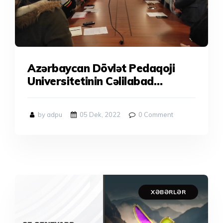
Azərbaycan Dövlət Pedaqoji
Universitetinin Cəlilabad
filialında Elmi Şuranın növbəti
iclası keçirilmişdir
by adpu
05 Dek, 2022
0
Comment
XƏBƏRLƏR