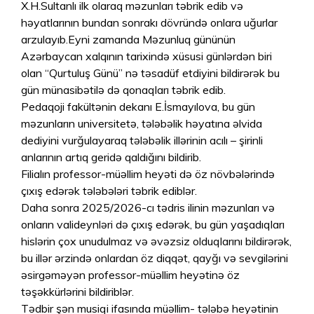
X.H.Sultanlı ilk olaraq məzunları təbrik edib və
həyatlarının bundan sonrakı dövründə onlara uğurlar
arzulayıb.Eyni zamanda Məzunluq gününün
Azərbaycan xalqının tarixində xüsusi günlərdən biri
olan “Qurtuluş Günü” nə təsadüf etdiyini bildirərək bu
gün münasibətilə də qonaqları təbrik edib.
Pedaqoji fakültənin dekanı E.İsmayılova, bu gün
məzunların universitetə, tələbəlik həyatına əlvida
dediyini vurğulayaraq tələbəlik illərinin acılı – şirinli
anlarının artıq geridə qaldığını bildirib.
Filialın professor-müəllim heyəti də öz növbələrində
çıxış edərək tələbələri təbrik ediblər.
Daha sonra 2025/2026-cı tədris ilinin məzunları və
onların valideynləri də çıxış edərək, bu gün yaşadıqları
hislərin çox unudulmaz və əvəzsiz olduqlarını bildirərək,
bu illər ərzində onlardan öz diqqət, qayğı və sevgilərini
əsirgəməyən professor-müəllim heyətinə öz
təşəkkürlərini bildiriblər.
Tədbir şən musiqi ifasında müəllim- tələbə heyətinin