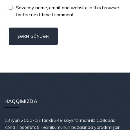
Save my name, email, and website in this browser
for the next time I comment.
HAQQIMIZDA
13 iyun 2000-ci il tarixli 349 saylı fərmanı ilə Cəlilabad
Kənd Təsərrüfatı Texnikumunun bazasında yaradılmışdır.