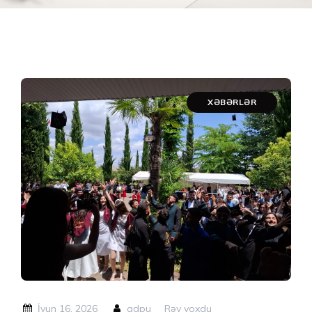
XƏBƏRLƏR
İyun 16, 2026
adpu
Rəy yoxdu