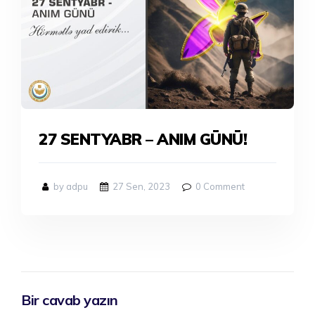
27 SENTYABR – ANIM GÜNÜ!
by adpu
27 Sen, 2023
0
Comment
Bir cavab yazın