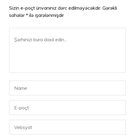
Sizin e-poçt ünvanınız dərc edilməyəcəkdir.
Gərəkli
sahələr
*
ilə işarələnmişdir