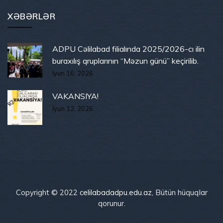
XƏBƏRLƏR
ADPU Cəlilabad filialında 2025/2026-cı ilin
buraxılış qruplarının “Məzun günü” keçirilib.
İyun 16, 2026
VAKANSIYA!
İyun 12, 2026
Copyright © 2022
celilabadadpu.edu.az
, Bütün hüquqlar
qorunur.