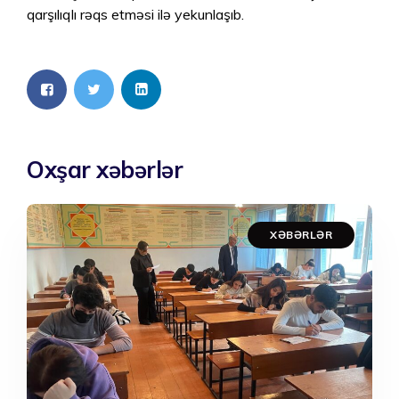
qarşılıqlı rəqs etməsi ilə yekunlaşıb.
Oxşar xəbərlər
XƏBƏRLƏR